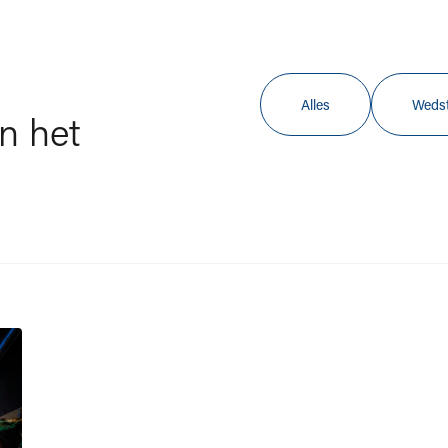
Alles
Wedst
an het